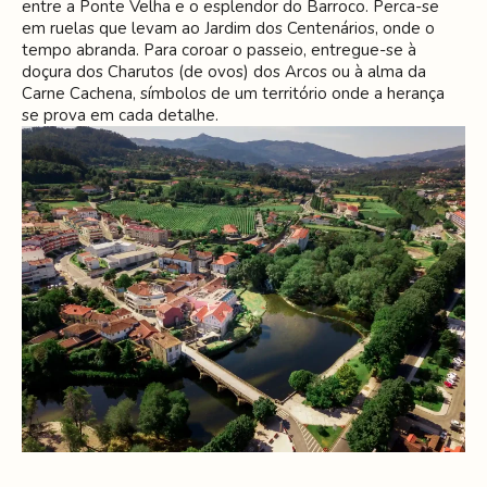
entre a Ponte Velha e o esplendor do Barroco. Perca-se
em ruelas que levam ao Jardim dos Centenários, onde o
tempo abranda. Para coroar o passeio, entregue-se à
doçura dos Charutos (de ovos) dos Arcos ou à alma da
Carne Cachena, símbolos de um território onde a herança
se prova em cada detalhe.