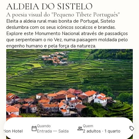
ALDEIA DO SISTELO
A poesia visual do "Pequeno Tibete Português"
Eleita a aldeia rural mais bonita de Portugal, Sistelo
deslumbra com os seus icónicos socalcos e brandas.
Explore este Monumento Nacional através de passadiços
que serpenteiam o rio Vez, numa paisagem moldada pelo
engenho humano e pela força da natureza.
P
Quando
Quem
ection Hotel
Entrada — Saída
2 adultos · 1 quarto