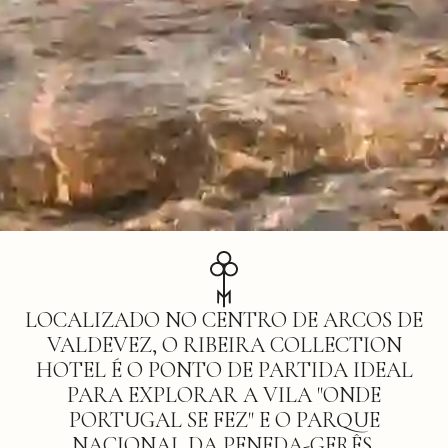
LOCALIZADO NO CENTRO DE ARCOS DE
VALDEVEZ, O RIBEIRA COLLECTION
HOTEL É O PONTO DE PARTIDA IDEAL
PARA EXPLORAR A VILA "ONDE
PORTUGAL SE FEZ" E O PARQUE
NACIONAL DA PENEDA-GERÊS.